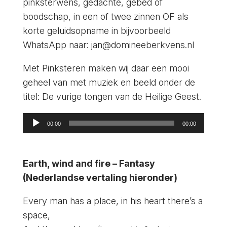
pinksterwens, gedachte, gebed of
boodschap, in een of twee zinnen OF als
korte geluidsopname in bijvoorbeeld
WhatsApp naar: jan@domineeberkvens.nl
Met Pinksteren maken wij daar een mooi
geheel van met muziek en beeld onder de
titel: De vurige tongen van de Heilige Geest.
Audiospeler
00:00
00:00
Earth, wind and fire – Fantasy
(Nederlandse vertaling hieronder)
Every man has a place, in his heart there’s a
space,