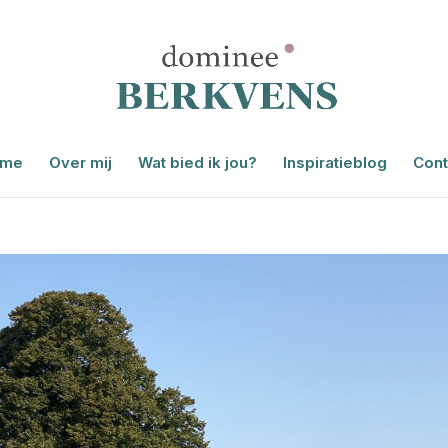
me
Over mij
Wat bied ik jou?
Inspiratieblog
Cont