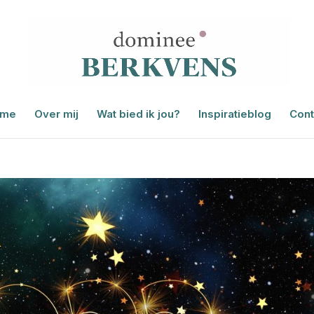
me
Over mij
Wat bied ik jou?
Inspiratieblog
Cont