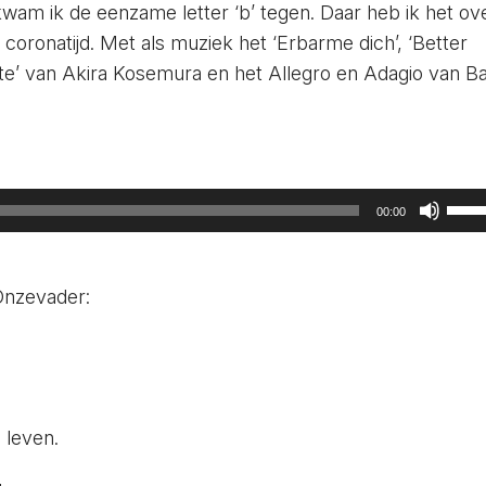
am ik de eenzame letter ‘b’ tegen. Daar heb ik het ov
coronatijd. Met als muziek het ‘Erbarme dich’, ‘Better
te’ van Akira Kosemura en het Allegro en Adagio van B
Gebr
00:00
Omh
pijlt
om
Onzevader:
het
vol
te
ver
 leven.
of
te