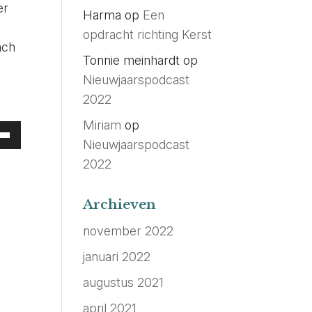
er
Harma
op
Een
opdracht richting Kerst
ach
Tonnie meinhardt
op
Nieuwjaarspodcast
2022
Miriam
op
uik
Nieuwjaarspodcast
oog/Omlaag
2022
oetsen
Archieven
ume
november 2022
januari 2022
hogen
augustus 2021
april 2021