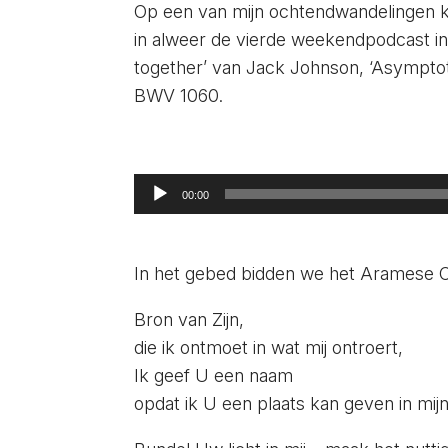
Op een van mijn ochtendwandelingen kw
in alweer de vierde weekendpodcast in 
together’ van Jack Johnson, ‘Asympto
BWV 1060.
Audiospeler
00:00
In het gebed bidden we het Aramese 
Bron van Zijn,
die ik ontmoet in wat mij ontroert,
Ik geef U een naam
opdat ik U een plaats kan geven in mijn