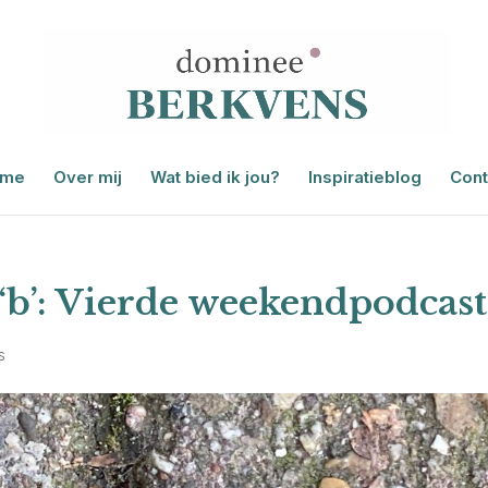
me
Over mij
Wat bied ik jou?
Inspiratieblog
Cont
‘b’: Vierde weekendpodcast
s