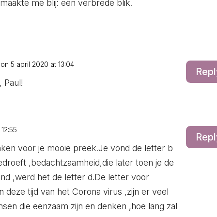
aakte me blij: een verbrede blik.
on 5 april 2020 at 13:04
Repl
, Paul!
 12:55
Repl
anken voor je mooie preek.Je vond de letter b
droeft ,bedachtzaamheid,die later toen je de
nd ,werd het de letter d.De letter voor
 deze tijd van het Corona virus ,zijn er veel
en die eenzaam zijn en denken ,hoe lang zal