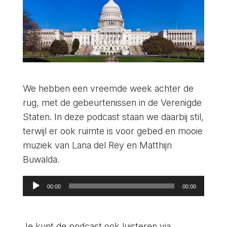
We hebben een vreemde week achter de
rug, met de gebeurtenissen in de Verenigde
Staten. In deze podcast staan we daarbij stil,
terwijl er ook ruimte is voor gebed en mooie
muziek van Lana del Rey en Matthijn
Buwalda.
Audiospeler
00:00
00:00
Je kunt de podcast ook luisteren via